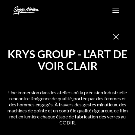
Skip
Super
to
Motion
content
-
Création
et
production
KRYS GROUP
-
L'ART DE
audiovisuelle
VOIR CLAIR
Une immersion dans les ateliers où la précision industrielle
rencontre l’exigence de qualité, portée par des femmes et
des hommes engagés. À travers des gestes minutieux, des
machines de pointe et un contrôle qualité rigoureux, ce film
met en lumière chaque étape de fabrication des verres au
CODIR.