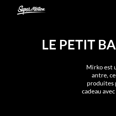
Skip
Super
to
Motion
content
-
Création
et
production
LE PETIT B
audiovisuelle
Mirko est 
antre, c
produites 
cadeau avec 