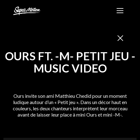
Skip
Super
to
Motion
content
-
Création
et
production
OURS FT. -M- PETIT JEU
-
audiovisuelle
MUSIC VIDEO
Ours invite son ami Matthieu Chedid pour un moment
ludique autour d’un « Petit jeu ». Dans un décor haut en
couleurs, les deux chanteurs interprètent leur morceau
avant de laisser leur place à mini Ours et mini -M-.